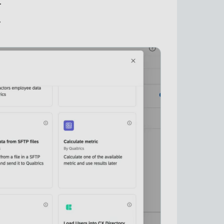
.
.
×