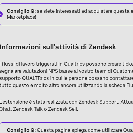
Informazioni sull’attività di Zendesk
Consiglio Q:
se siete interessati ad acquistare questa
Impostazione di un’attività Zendesk
Marketplace
!
Creare un profilo Zendesk
Creare un record Zendesk
Informazioni sull’attività di Zendesk
Creazione di un ticket Zendesk
Aggiornamento di un profilo Zendesk
I flussi di lavoro triggerati in Qualtrics possono creare tic
Aggiornamento di un record Zendesk
segnalare valutazioni NPS basse al vostro team di Custome
supporto QUALTRrics in cui le persone possano contattare 
Aggiornamento di un ticket Zendesk
tutto questo e molto altro ancora utilizzando la scheda Flu
Impostazione di una connessione OAuth
L’estensione è stata realizzata con Zendesk Support. Att
FAQs
Chat, Zendesk Talk o Zendesk Sell.
Consiglio Q:
Questa pagina spiega come utilizzare Qualtr