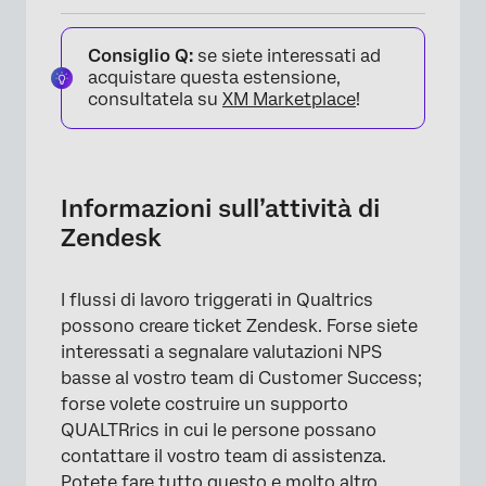
Informazioni sull’attività di Zendesk
Consiglio Q:
se siete interessati ad
Impostazione di un’attività Zendesk
acquistare questa estensione,
consultatela su
XM Marketplace
!
Creare un profilo Zendesk
Creare un record Zendesk
Creazione di un ticket Zendesk
Informazioni sull’attività di
Aggiornamento di un profilo Zendesk
Zendesk
Aggiornamento di un record Zendesk
I flussi di lavoro triggerati in Qualtrics
Aggiornamento di un ticket Zendesk
possono creare ticket Zendesk. Forse siete
interessati a segnalare valutazioni NPS
Impostazione di una connessione OAuth
basse al vostro team di Customer Success;
FAQs
forse volete costruire un supporto
QUALTRrics in cui le persone possano
contattare il vostro team di assistenza.
Potete fare tutto questo e molto altro