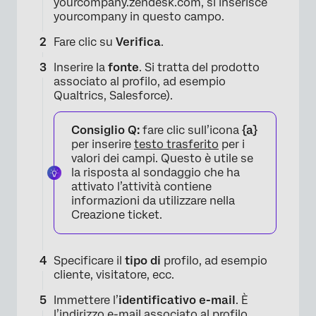
yourcompany.zendesk.com, si inserisce
yourcompany in questo campo.
Fare clic su
Verifica
.
Inserire la
fonte
. Si tratta del prodotto
associato al profilo, ad esempio
×
Qualtrics, Salesforce).
Consiglio Q:
fare clic sull’icona
{a}
per inserire
testo trasferito
per i
valori dei campi. Questo è utile se
la risposta al sondaggio che ha
attivato l’attività contiene
informazioni da utilizzare nella
Creazione ticket.
Specificare il
tipo di
profilo, ad esempio
cliente, visitatore, ecc.
Immettere l’
identificativo e-mail
. È
l’indirizzo e-mail associato al profilo.