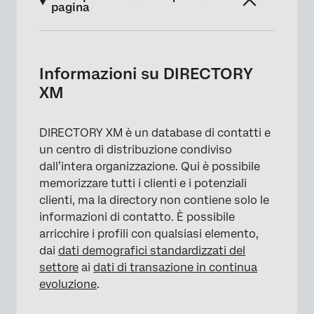
pagina
Informazioni su DIRECTORY XM
Navigazione verso la DIRECTORY XM
Informazioni su DIRECTORY
XM
Come iniziare a lavorare come
amministratore di directory
DIRECTORY XM è un database di contatti e
Iniziare con le distribuzioni
un centro di distribuzione condiviso
Termini chiave
dall’intera organizzazione. Qui è possibile
memorizzare tutti i clienti e i potenziali
Utenti di sola accessibilità
clienti, ma la directory non contiene solo le
Compatibilità con la piattaforma di
informazioni di contatto. È possibile
QUALTRICS
arricchire i profili con qualsiasi elemento,
dai
dati demografici standardizzati del
FAQs
settore
ai
dati di transazione in continua
evoluzione
.