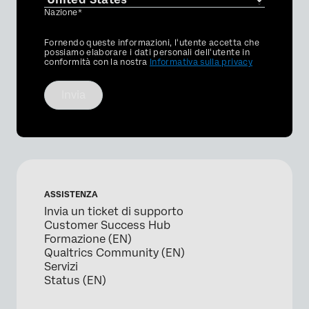
Nazione*
Privacy
Fornendo queste informazioni, l'utente accetta che
Optin
possiamo elaborare i dati personali dell'utente in
conformità con la nostra
Informativa sulla privacy
Invia
ASSISTENZA
Invia un ticket di supporto
Customer Success Hub
Formazione (EN)
Qualtrics Community (EN)
Servizi
Status (EN)