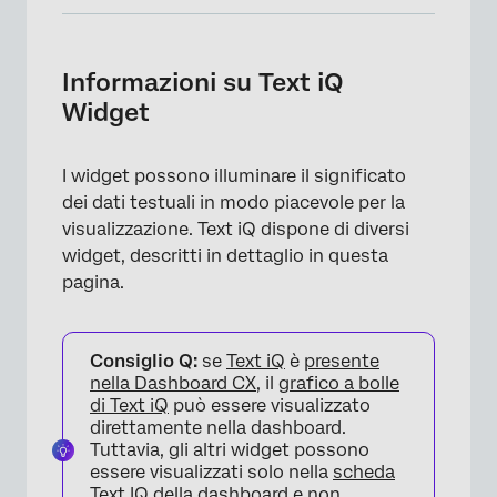
Informazioni su Text iQ Widget
Widget a bolle d’aria
Informazioni su Text iQ
Widget
Widget per la modifica degli argomenti e
dell’analisi del sentiment
I widget possono illuminare il significato
WORD CLOUD
dei dati testuali in modo piacevole per la
visualizzazione. Text iQ dispone di diversi
widget, descritti in dettaglio in questa
pagina.
Consiglio Q:
se
Text iQ
è
presente
nella Dashboard CX
, il
grafico a bolle
di Text iQ
può essere visualizzato
direttamente nella dashboard.
Tuttavia, gli altri widget possono
essere visualizzati solo nella
scheda
Text IQ della dashboard
e non