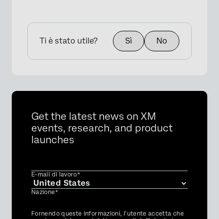
×
Ti è stato utile?
Sì
No
Get the latest news on XM
events, research, and product
launches
E-mail di lavoro*
Nazione*
Privacy
Fornendo queste informazioni, l'utente accetta che