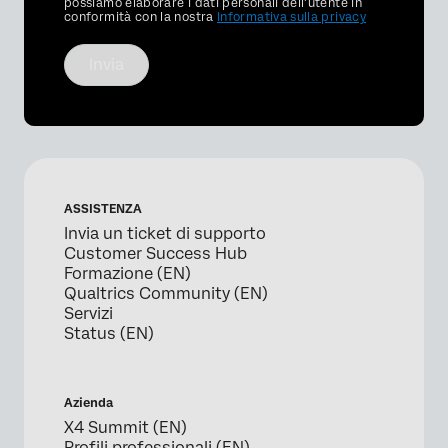
Optin
possiamo elaborare i dati personali dell'utente in
conformità con la nostra
Informativa sulla privacy
Invia
ASSISTENZA
Invia un ticket di supporto
Customer Success Hub
Formazione (EN)
Qualtrics Community (EN)
Servizi
Status (EN)
Azienda
X4 Summit (EN)
Profili professionali (EN)