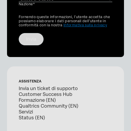
Nazione*
Privacy
Fornendo queste informazioni, l'utente accetta che
Optin
possiamo elaborare i dati personali dell'utente in
conformità con la nostra
Informativa sulla privacy
Invia
ASSISTENZA
Invia un ticket di supporto
Customer Success Hub
Formazione (EN)
Qualtrics Community (EN)
Servizi
Status (EN)