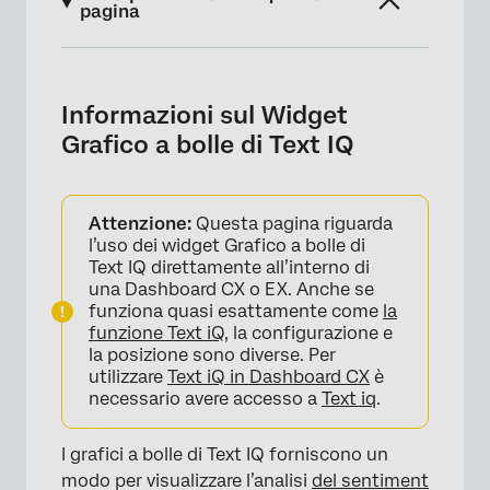
pagina
Informazioni sul Widget Grafico a bolle di
Text IQ
Informazioni sul Widget
Impostazione di Text IQ in dashboard
Grafico a bolle di Text IQ
Dashboard EX Text iQ Setup
Personalizzazione dei widget
Attenzione:
Questa pagina riguarda
l’uso dei widget Grafico a bolle di
Filtro per argomento
Text IQ direttamente all’interno di
una Dashboard CX o EX. Anche se
FAQs
funziona quasi esattamente come
la
funzione Text iQ
, la configurazione e
la posizione sono diverse. Per
utilizzare
Text iQ in Dashboard CX
è
necessario avere accesso a
Text iq
.
I grafici a bolle di Text IQ forniscono un
modo per visualizzare l’analisi
del sentiment