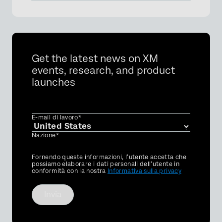
Get the latest news on XM
events, research, and product
launches
E-mail di lavoro*
Nazione*
Privacy
Fornendo queste informazioni, l'utente accetta che
Optin
possiamo elaborare i dati personali dell'utente in
conformità con la nostra
Informativa sulla privacy
Invia