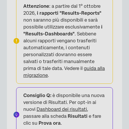
Attenzione
: a partire dal 1° ottobre
Opzioni di personalizzazione
2026,
i rapporti "Results-Reports"
non saranno più disponibili e sarà
Compatibilità
possibile utilizzare esclusivamente
i
FAQs
"Results-Dashboards"
. Sebbene
alcuni rapporti vengano trasferiti
automaticamente, i contenuti
personalizzati dovranno essere
salvati o trasferiti manualmente
prima di tale data. Vedere il
guida alla
migrazione
.
Consiglio Q:
è disponibile una nuova
versione di Risultati. Per opt-in ai
nuovi
Dashboard dei risultati
,
passare alla scheda
Risultati
e fare
clic su
Prova ora
.