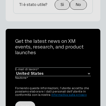
Ti è stato utile?
Sì
No
Get the latest news on XM
events, research, and product
launches
E-mail di lavoro*
Nazione*
Privacy
Fornendo queste informazioni, l'utente accetta che
Optin
possiamo elaborare i dati personali dell'utente in
conformità con la nostra
Informativa sulla privacy