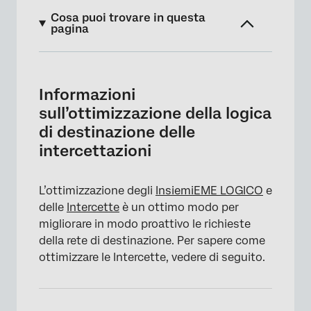
Cosa puoi trovare in questa
pagina
Informazioni sull’ottimizzazione della logica
di destinazione delle intercettazioni
Informazioni
Ottimizzazione della logica
sull’ottimizzazione della logica
di destinazione delle
Ottimizzazione dei progetti
intercettazioni
L’ottimizzazione degli
InsiemiEME LOGICO
e
delle
Intercette
è un ottimo modo per
migliorare in modo proattivo le richieste
della rete di destinazione. Per sapere come
ottimizzare le Intercette, vedere di seguito.