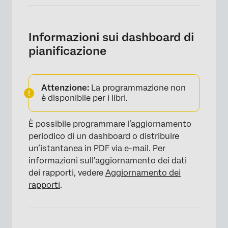
Informazioni sui dashboard di pianificazione
Pianificazione dell’aggiornamento del
Informazioni sui dashboard di
Dashboard
pianificazione
Pianificazione della distribuzione di un PDF
Visualizzazione degli eventi programmati di
Attenzione:
La programmazione non
Dashboard
è disponibile per i libri.
Gestire gli eventi programmati della
È possibile programmare l’aggiornamento
Dashboard
periodico di un dashboard o distribuire
un’istantanea in PDF via e-mail. Per
informazioni sull’aggiornamento dei dati
dei rapporti, vedere
Aggiornamento dei
rapporti
.