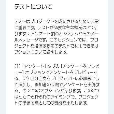
オプション 1: アンケートのプレビュー/テストメ
テストについて
ールの送信
オプション2：参加者として自分を加える
テストはプロジェクトを成功させるために非常
に重要です。テストが必要な主な領域は2つあ
テストレポート
ります：アンケート調査とシステムからのメー
アンケート調査を開始する
ルメッセージです。このセクションでは、プロ
ジェクトを送信する前のテストで利用できるオ
FAQs
プションについて説明します。
(1) [アンケート] タブの [アンケートをプレビ
ュー] オプションでアンケートをプレビューす
る、(2) 自分自身をプロジェクトに参加者とし
て追加し、参加者の立場でアンケートを実施す
る、の 2 つのオプションがあります。この2つ
はともにそれぞれのタイミングで、プロジェク
トの準備段階としての機能を果たします。