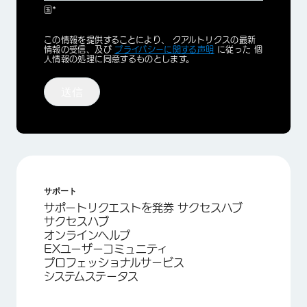
国*
Privacy
この情報を提供することにより、 クアルトリクスの最新
Optin
情報の受信、及び
プライバシーに関する声明
に従った 個
人情報の処理に同意するものとします。
送信
サポート
サポートリクエストを発券 サクセスハブ
サクセスハブ
オンラインヘルプ
EXユーザーコミュニティ
プロフェッショナルサービス
システムステータス