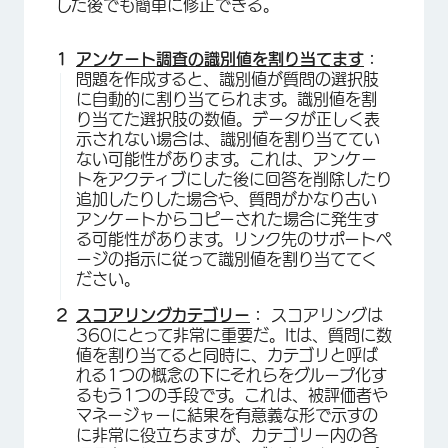
した後でも簡単に修正できる。
アンケート調査の識別値を割り当てます
：
問題を作成すると、識別値が質問の選択肢
に自動的に割り当てられます。識別値を割
り当てた選択肢の数値。データが正しく表
示されない場合は、識別値を割り当ててい
ない可能性があります。これは、アンケー
トをアクティブにした後に回答を削除したり
追加したりした場合や、質問がかなり古い
アンケートからコピーされた場合に発生す
る可能性があります。リンク先のサポートペ
ージの指示に従って識別値を割り当ててく
ださい。
スコアリングカテゴリー
：
スコアリングは
360にとって非常に重要だ。Itは、質問に数
値を割り当てると同時に、カテゴリと呼ば
れる1つの概念の下にそれらをグループ化す
るもう1つの手段です。これは、被評価者や
マネージャーに結果を有意義な形で示すの
に非常に役立ちますが、カテゴリー内の各