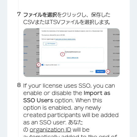
ファイルを選択
をクリックし、保存した
CSVまたはTSVファイルを選択します。
If your license uses SSO, you can
enable or disable the
Import as
SSO
Users
option. When this
option is enabled, any newly
created participants will be added
as an SSO user. あなた
の
organization ID
will be
automatically added to the end of