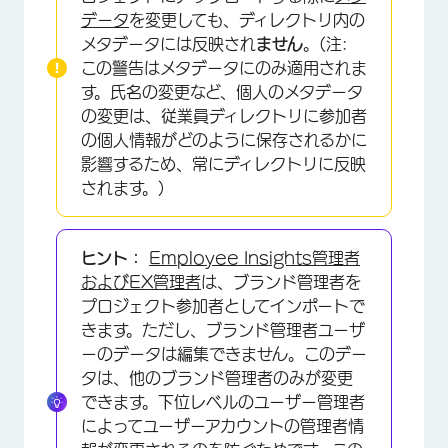
ポートする
データ
を変更しても、ディレクトリ内の
メタデータには反映され
ません
。(注:
新しいメタデータで回答を更新する
この警告はメタデータにのみ適用されま
FAQs
す。氏名の変更など、個人のメタデータ
の変更は、従業員ディレクトリに参加者
の個人情報がどのように保存されるかに
影響するため、常にディレクトリに反映
されます。)
ヒント：
Employee Insights管理者
およびEX管理者
は、ブランド管理者を
プロジェクト参加者としてインポートで
きます。ただし、ブランド管理者ユーザ
ーのデータは編集できません。このデー
タは、他のブランド管理者のみが変更
できます。下位レベルのユーザー管理者
によってユーザーアカウントの管理者情