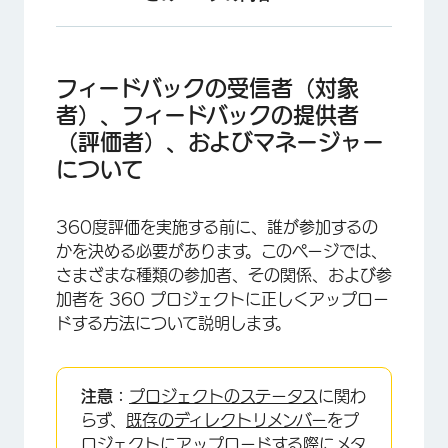
フィードバックの受信者（対象者）、フィードバ
ックの提供者（評価者）、およびマネージャーに
フィードバックの受信者（対象
ついて
者）、フィードバックの提供者
フィードバックの受信者と提供者の違い
（評価者）、およびマネージャー
リレーションシップとマネージャー
について
メタデータ
360度評価を実施する前に、誰が参加するの
フィードバック受信者のインポート
かを決める必要があります。このページでは、
さまざまな種類の参加者、その関係、および参
フィードバック提供者のインポート
加者を 360 プロジェクトに正しくアップロー
フィードバック提供者ではないマネージャーの追
ドする方法について説明します。
加
フィードバックの受信者と提供者を手動で追加す
注意：
プロジェクトのステータス
に関わ
る
らず、
既存のディレクトリメンバー
をプ
グローバルディレクトリから 360 参加者をイン
ロジェクトにアップロードする際に
メタ