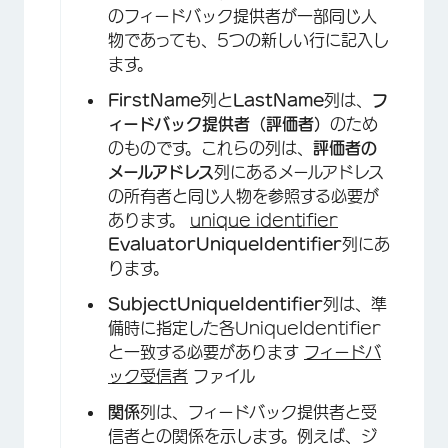
のフィードバック提供者が一部同じ人
物であっても、5つの新しい行に記入し
ます。
FirstName
列と
LastName
列は、
フ
ィードバック提供者（評価者）
のため
のものです。これらの列は、
評価者の
メールアドレス
列にあるメールアドレス
×
の所有者と同じ人物を参照する必要が
あります。
unique identifier
EvaluatorUniqueIdentifier
列にあ
ります。
SubjectUniqueIdentifier
列は、準
備時に指定した各UniqueIdentifier
×
と一致する必要があります
フィードバ
ック受信者
ファイル
関係
列は、フィードバック提供者と受
信者との関係を示します。例えば、ジ