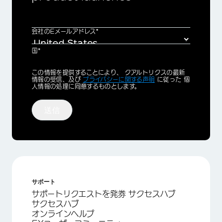
会社のEメールアドレス*
国*
Privacy
この情報を提供することにより、 クアルトリクスの最新
Optin
情報の受信、及び
プライバシーに関する声明
に従った 個
人情報の処理に同意するものとします。
送信
サポート
サポートリクエストを発券 サクセスハブ
サクセスハブ
オンラインヘルプ