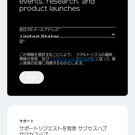
events, research, and
product launches
会社のEメールアドレス*
国*
Privacy
この情報を提供することにより、 クアルトリクスの最新
Optin
情報の受信、及び
プライバシーに関する声明
に従った 個
人情報の処理に同意するものとします。
送信
サポート
サポートリクエストを発券 サクセスハブ
サクセスハブ