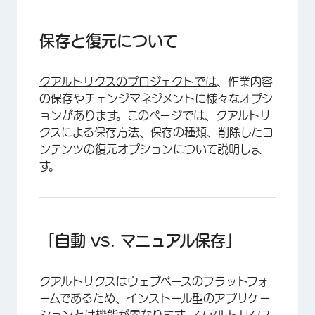
保存と復元について
「自動 vs. マニュアル保存」
保存と復元について
バージョンを復元
クアルトリクスのプロジェクトでは
、作業内容
ごみ箱／未使用の質問
の保存やチェンジマネジメントに様々なオプシ
削除されたコンテンツの復元
ョンがあります。このページでは、クアルトリ
クスによる保存方法、保存の種類、削除したコ
FAQs
ンテンツの復元オプションについて説明しま
す。
「自動 vs. マニュアル保存」
クアルトリクスはウェブベースのプラットフォ
ームであるため、インストール型のアプリケー