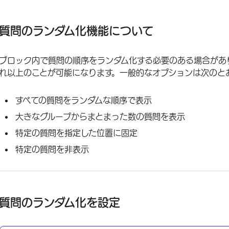
質問のランダム化機能について
質問のランダム化を設定
質問のランダム化機能について
ランダム化オプション
ブロック内で質問の順序をランダム化する必要のある場合があ
高度なランダム化
れ以上のことが可能になります。一般的なオプションは次のと
ランダム化データ
すべての質問をランダムな順序で表示
異なるプロジェクトタイプにおける質問のランダム化機能
大きなグループからまとまった数の質問を表示
FAQs
特定の質問を指定した位置に固定
特定の質問を非表示
質問のランダム化を設定