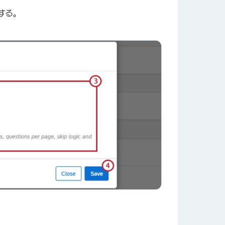
する。
×