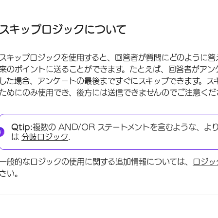
スキップロジックについて
スキップロジックの追加
スキップロジックについて
その他のスキップロジックオプション
スキップロジックを使用すると、回答者が質問にどのように答
プロジェクトタイプ別のスキップロジック
来のポイントに送ることができます。たとえば、回答者がアン
FAQs
した場合、アンケートの最後まですぐにスキップできます。ス
ためにのみ使用でき、後方には送信できませんのでご注意くだ
Qtip:
複数の AND/OR ステートメントを含むような、
は
分岐ロジック
.
一般的なロジックの使用に関する追加情報については、
ロジッ
さい。