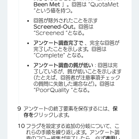
Been Met
」。回答は “QuotaMet
“という値を持つ。
回答が除外されたことを示す
Screened-Out
。回答は
“Screened “となる。
×
アンケート調査完了で
、完全な回答が
完了したことを示します。回答は
“Complete” となる。
アンケート調査の質が低い
: 回答は完
了しているが、質が低いことを示します
(たとえば、回答者が注意事項チェック
の質問に失敗した場合など)。回答は
“PoorQuality “となる。
アンケートの終了要素を保存するには、
保
存を
クリックします。
×
フラグを設定する追加の分岐について、こ
れらの手順を繰り返します。アンケート調
査のフロー編集が完了したら、必ず
適用し