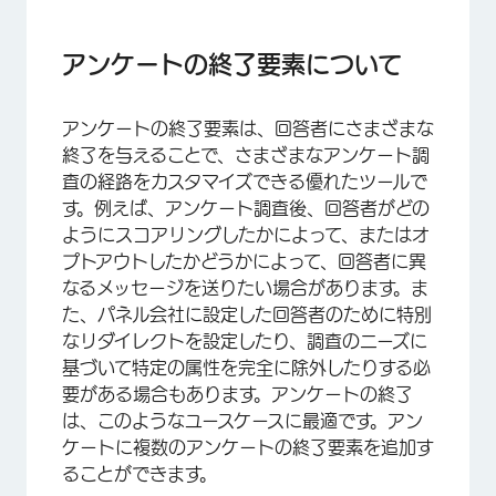
アンケートの終了要素について
アンケートの終了要素を使用する際のヒント
アンケートの終了要素について
アンケートの終了要素の作成
アンケートの終了要素は、回答者にさまざまな
カスタマイゼーションオプション
終了を与えることで、さまざまなアンケート調
回答のフラグオプションの使用
査の経路をカスタマイズできる優れたツールで
す。例えば、アンケート調査後、回答者がどの
アンケートの終了要素の使用例
ようにスコアリングしたかによって、またはオ
この機能が利用可能なプロジェクトの種類
プトアウトしたかどうかによって、回答者に異
なるメッセージを送りたい場合があります。ま
FAQs
た、パネル会社に設定した回答者のために特別
なリダイレクトを設定したり、調査のニーズに
基づいて特定の属性を完全に除外したりする必
要がある場合もあります。アンケートの終了
は、このようなユースケースに最適です。アン
ケートに複数のアンケートの終了要素を追加す
ることができます。