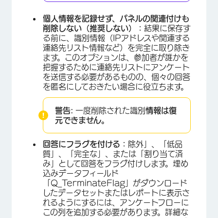
個人情報を記録せず、パネルの関連付けも
削除しない（推奨しない）：
結果に保存す
る前に、識別情報（IPアドレスや関連する
連絡先リスト情報など）を完全に取り除き
ます。このオプションは、参加者が誰かを
把握するために連絡先リストにアンケート
を送信する必要があるものの、個々の回答
×
を匿名にしておきたい場合に役立ちます。
警告:
一度削除された識別
情報は復
元できません。
回答にフラグを付ける：
除外」、「低品
質」、「完全な」、または「割り当て済
み」として回答をフラグ付けします。埋め
込みデータフィールド
×
「Q_TerminateFlag」がダウンロード
したデータセットまたはレポートに表示さ
れるようにするには、アンケートフローに
この列を追加する必要があります。詳細な