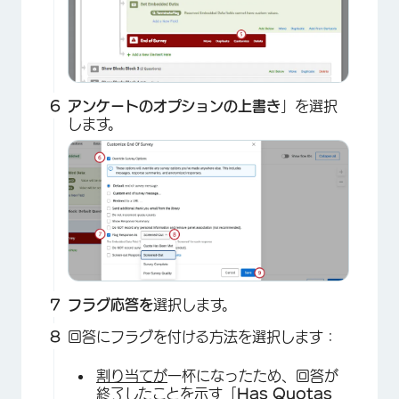
アンケートのオプションの上書き
」を選択
します。
×
フラグ応答を
選択します。
回答にフラグを付ける方法を選択します：
割り当てが
一杯になったため、回答が
終了したことを示す「
Has Quotas