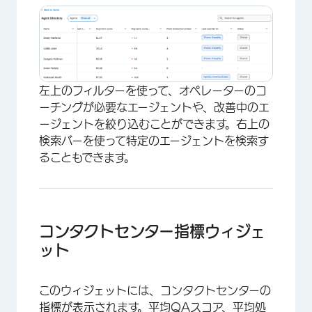
左上のフィルターを使って、オペレーターのコ
ーチングが必要なエージェントや、改善中のエ
ージェントを絞り込むことができます。右上の
検索バーを使って特定のエージェントを検索す
ることもできます。
コンタクトセンター指標ウィジェ
ット
このウィジェットには、コンタクトセンターの
指標が表示されます。平均QAスコア、平均処