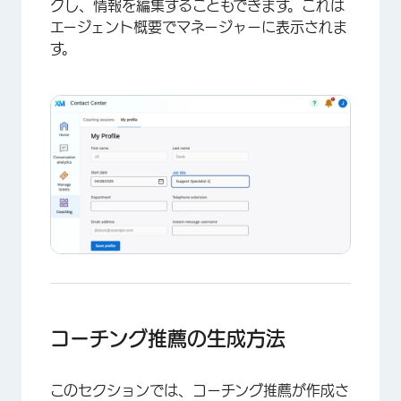
クし、情報を編集することもできます。これは
エージェント概要でマネージャーに表示されま
す。
コーチング推薦の生成方法
このセクションでは、コーチング推薦が作成さ