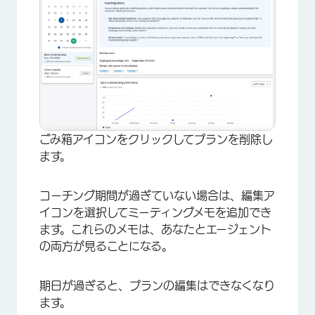
ごみ箱アイコンをクリックしてプランを削除し
ます。
コーチング期間が過ぎていない場合は、編集ア
イコンを選択してミーティングメモを追加でき
ます。これらのメモは、あなたとエージェント
の両方が見ることになる。
期日が過ぎると、プランの編集はできなくなり
ます。