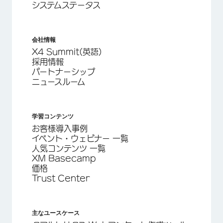
システムステータス
会社情報
X4 Summit(英語)
採用情報
パートナーシップ
ニュースルーム
学習コンテンツ
お客様導入事例
イベント・ウェビナー 一覧
人気コンテンツ 一覧
XM Basecamp
価格
Trust Center
主なユースケース