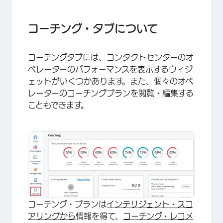
コーチング・タブについて
コーチングの要件
コーチング・タブについて
チームパフォーマンスウィジェット
コーチングタブには、コンタクトセンターのオ
コーチング必須ウィジェット
ペレーターのパフォーマンスを表示するウィジ
コンタクトセンター指標ウィジェット
ェットがいくつかあります。また、個々のオペ
レーターのコーチングプランを閲覧・編集する
最近送信されたコーチングアドバイス ウィジェッ
こともできます。
ト
オペレーターのコーチングを見る
コーチング推薦の生成方法
コーチング・プランは
インテリジェント・スコ
アリングから
情報を得て、
コーチング・レコメ