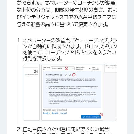
ができます。オペレーターのコーチングが必要
な上位の分野は、問題の発生頻度の高さ、およ
びインテリジェントスコアの総合平均スコアに
与える影響の高さに基づいて決定されます。
オペレーターの改善点ごとにコーチングプラ
×
ンが自動的に作成されます。ドロップダウン
を使って、コーチングアドバイスを送りたい
行動を選択します。
自動生成された回答に満足できない場合