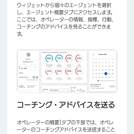
ウィジェットから個々のエージェントを選択
し、エージェント概要タブにアクセスします。
ここでは、オペレーターの情報、指標、行動、
コーチングのアドバイスを見ることができま
す。
×
コーチング・アドバイスを送る
オペレーターの概要]タブの下部では、オペレ
ーターのコーチングアドバイスを送信すること