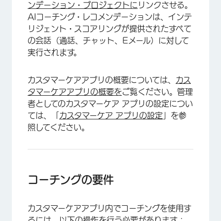
ンデーション・プロジェクトに
リンクさせる。
AIコーチング・レコメンデーションは、インテ
リジェント・スコアリングが提供されたすべて
の会話（通話、チャット、Eメール）に対して
実行されます。
カスタマーケアアプリの概要については、
カス
タマーケアアプリの概要を
ご覧ください。管理
者としてのカスタマーケア アプリの設定につい
ては、「
カスタマーケア アプリの設定
」を参
照してください。
コーチングの要件
カスタマーケアアプリ内でコーチングを使用す
るには、以下の操作を行う必要があります：