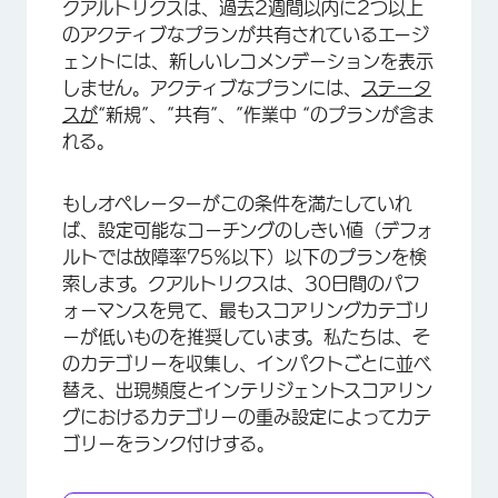
クアルトリクスは、過去2週間以内に2つ以上
のアクティブなプランが共有されているエージ
ェントには、新しいレコメンデーションを表示
×
しません。アクティブなプランには、
ステータ
スが
“新規”、”共有”、”作業中 “のプランが含ま
れる。
もしオペレーターがこの条件を満たしていれ
ば、設定可能なコーチングのしきい値（デフォ
ルトでは故障率75％以下）以下のプランを検
索します。クアルトリクスは、30日間のパフ
ォーマンスを見て、最もスコアリングカテゴリ
ーが低いものを推奨しています。私たちは、そ
のカテゴリーを収集し、インパクトごとに並べ
替え、出現頻度とインテリジェントスコアリン
グにおけるカテゴリーの重み設定によってカテ
ゴリーをランク付けする。