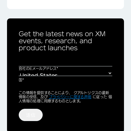
Get the latest news on XM
events, research, and
product launches
会社のEメールアドレス*
国*
Privacy
この情報を提供することにより、 クアルトリクスの最新
Optin
情報の受信、及び
プライバシーに関する声明
に従った 個
人情報の処理に同意するものとします。
送信