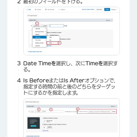
最初のフィールドを下げる。
Date Timeを
選択し、次に
Timeを
選択す
る。
Is Before
または
Is After
オプションで、
指定する時間の前と後のどちらをターゲッ
トにするかを指定します。
×