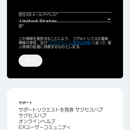
会社のEメールアドレス*
国*
Privacy
この情報を提供することにより、 クアルトリクスの最新
Optin
情報の受信、及び
プライバシーに関する声明
に従った 個
人情報の処理に同意するものとします。
送信
サポート
サポートリクエストを発券 サクセスハブ
サクセスハブ
オンラインヘルプ
EXユーザーコミュニティ