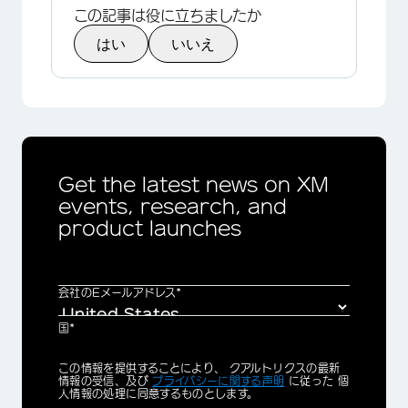
この記事は役に立ちましたか
はい
いいえ
Get the latest news on XM
events, research, and
product launches
会社のEメールアドレス*
国*
Privacy
この情報を提供することにより、 クアルトリクスの最新
Optin
情報の受信、及び
プライバシーに関する声明
に従った 個
人情報の処理に同意するものとします。