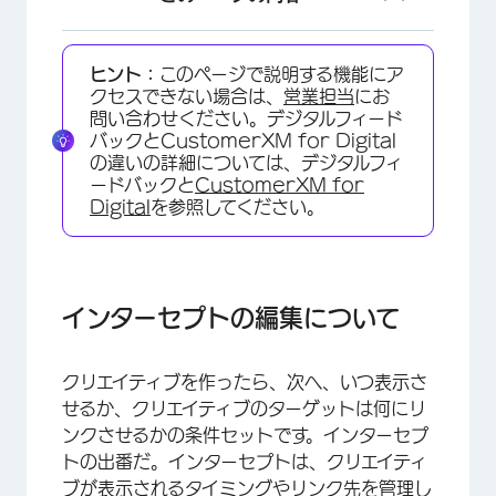
インターセプトの編集について
ヒント：
このページで説明する機能にア
インターセプトを理解する
クセスできない場合は、
営業担当
にお
問い合わせください。デジタルフィード
クリエイティブの選択
バックとCustomerXM for Digital
の違いの詳細については、デジタルフィ
ターゲットの選択
ードバックと
CustomerXM for
Digital
を参照してください。
アクションセットのロジック
アクションセットの追加
ターゲットロジック
インターセプトの編集について
アクションセットのオプション
インターセプト選択メニュー
クリエイティブを作ったら、次へ、いつ表示さ
せるか、クリエイティブのターゲットは何にリ
FAQs
ンクさせるかの条件セットです。インターセプ
トの出番だ。インターセプトは、クリエイティ
ブが表示されるタイミングやリンク先を管理し