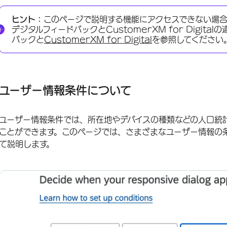
ユーザー情報条件について
ヒント：
このページで説明する機能にアクセスできない場
場所
デジタルフィードバックとCustomerXM for Digit
バックと
CustomerXM for Digital
を参照してください
IPアドレス
ユーザーエージェント
ブラウザー
ユーザー情報条件について
デバイスタイプ
ユーザー情報条件では、所在地やデバイスの種類などの人口統
画面の解像度
ことができます。このページでは、さまざまなユーザー情報の
ブラウザーサイズ
て説明します。
FAQs