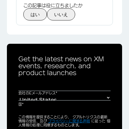
この記事は役に立ちましたか
はい
いいえ
Get the latest news on XM
events, research, and
product launches
×
会社のEメールアドレス*
国*
Privacy
この情報を提供することにより、 クアルトリクスの最新
Optin
情報の受信、及び
プライバシーに関する声明
に従った 個
人情報の処理に同意するものとします。