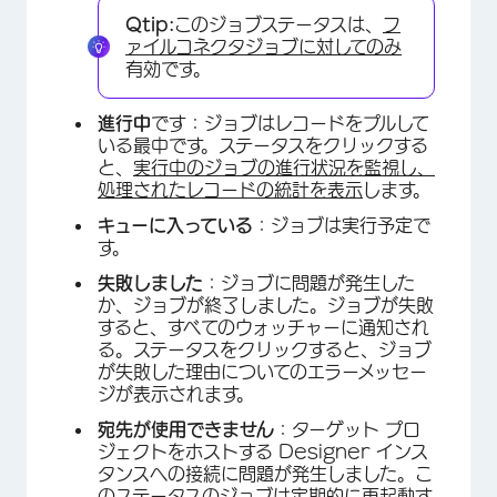
Qtip:
このジョブステータスは、
フ
ァイルコネクタジョブに対してのみ
有効です。
×
進行中
です：ジョブはレコードをプルして
いる最中です。ステータスをクリックする
と、
実行中のジョブの進行状況を監視し、
処理されたレコードの統計を表示
します。
キューに入っている
：ジョブは実行予定で
す。
失敗しました
：ジョブに問題が発生した
か、ジョブが終了しました。ジョブが失敗
すると、すべてのウォッチャーに通知され
る。ステータスをクリックすると、ジョブ
が失敗した理由についてのエラーメッセー
ジが表示されます。
宛先が使用できません
：ターゲット プロ
ジェクトをホストする Designer インス
タンスへの接続に問題が発生しました。こ
のステータスのジョブは定期的に再起動す