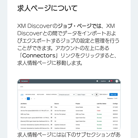
求人の並べ替えとフィルター
求人ページについて
求人タブ
XM Discoverの
ジョブ・ページでは
、XM
ヒストリカル・ラン・タブ
Discoverとの間でデータをインポートおよ
ごみ箱タブ
びエクスポートするジョブの設定と管理を行う
ことができます。アカウントの左上にある
仕事を作る
「
Connectors」
リンクをクリックすると、
ジョブの有効化と無効化
求人情報ページに移動します。
仕事のステータス
仕事の選択肢
求人情報ページには以下のサブセクションがあ