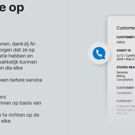
e op
en, dankzij AI-
orgen dat ze op
atie hebben en
akkelijk kunnen
n die elke
een betere service
ers
nnen op basis van
e te richten op de
 elke