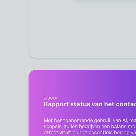
E-BOOK_
Rapport status van het cont
Met het toenemende gebruik van AI, ma
scepsis, zullen bedrijven een balans m
effectiviteit en het essentiële belang v