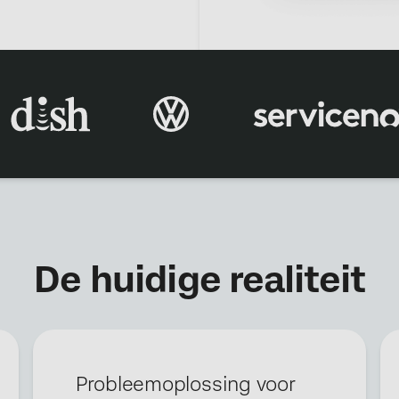
×
Demo aanvragen
Voornaam*
De huidige realiteit
Achternaam*
Bedrijf*
Functietitel*
Werk-e-mail*
Probleemoplossing voor
Telefoonnummer*