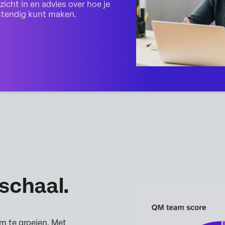
icht in en advies over hoe je
stendig kunt maken.
schaal.
m te groeien. Met