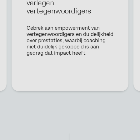
verlegen
Land*
vertegenwoordigers
Privacy
Door deze informatie te verstrekken, gaat u ermee akkoord dat wij uw
Optin
persoonlijke gegevens kunnen verwerken in overeenstemming met onze
Privacyverklaring
Gebrek aan empowerment van
vertegenwoordigers en duidelijkheid
over prestaties, waarbij coaching
Verzenden
niet duidelijk gekoppeld is aan
gedrag dat impact heeft.