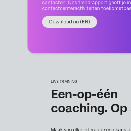
contacten. Ons trendrapport geeft je inz
contactcenteractiviteiten toekomstbe
Download nu (EN)
LIVE TRAINING
Een-op-één
coaching. Op 
Maak van elke interactie een kans o