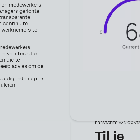
nnen medewerkers
managers gerichte
transparante,
 continu te
n werknemers te
e medewerkers
elke interactie
en die te
seerd advies om de
vaardigheden op te
muleren
PRESTATIES VAN CON
Til je