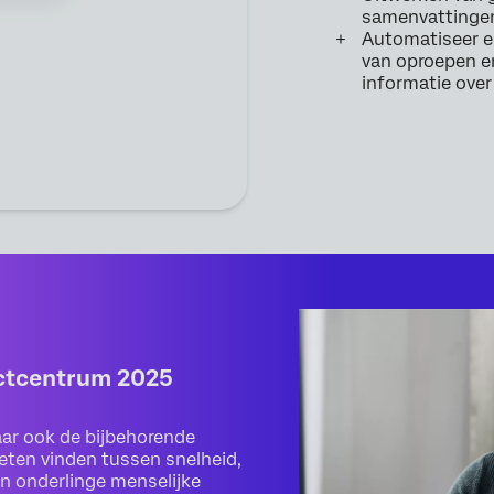
samenvattingen
Automatiseer e
van oproepen e
informatie over
actcentrum 2025
ar ook de bijbehorende
oeten vinden tussen snelheid,
an onderlinge menselijke