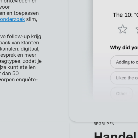
en ontevreden en
 voor
en en toepassen
'-onderzoek
slim,
ve follow-up krijg
dback van klanten
kanalen: digitaal,
 gesprek en meer
agtypes, zodat je
jze kunt stellen
r dan 50
tworpen enquête-
BEGRIJPEN
Handel