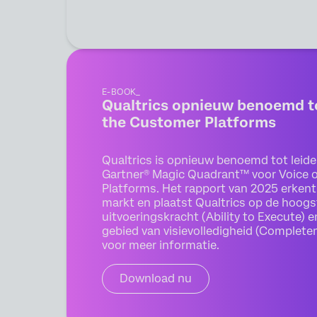
E-BOOK_
Qualtrics opnieuw benoemd tot
the Customer Platforms
Qualtrics is opnieuw benoemd tot leide
Gartner® Magic Quadrant™ voor Voice 
Platforms. Het rapport van 2025 erkent
markt en plaatst Qualtrics op de hoogs
uitvoeringskracht (Ability to Execute) e
gebied van visievolledigheid (Complete
voor meer informatie.
Download nu