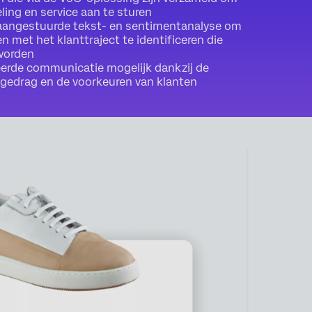
ing en service aan te sturen
 aangestuurde tekst- en sentimentanalyse om
n met het klanttraject te identificeren die
worden
erde communicatie mogelijk dankzij de
 gedrag en de voorkeuren van klanten