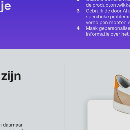
je
de productontwikkel
Gebruik de door AI
specifieke probleme
verholpen moeten 
Maak gepersonalise
informatie over het
zijn
n daarnaar