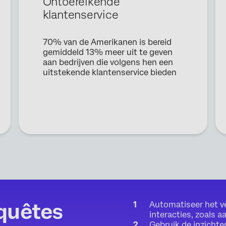
Ontoereikende
Functietitel*
klantenservice
Werk-e-mail*
Telefoonnummer*
70% van de Amerikanen is bereid
Land*
gemiddeld 13% meer uit te geven
aan bedrijven die volgens hen een
Privacy
Door deze informatie te verstrekken, gaat u ermee akkoord dat wij uw
uitstekende klantenservice bieden
Optin
persoonlijke gegevens kunnen verwerken in overeenstemming met onze
Privacyverklaring
Indienen
quêtes
Automatiseer het ve
interacties, zoals 
Gebruik de inzichte