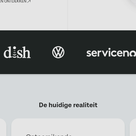
EN ONTDEKKEN
×
Demo aanvragen
Vul het formulier in, dan nemen wij snel contact met je op.
De huidige realiteit
Voornaam*
Achternaam*
Bedrijf*