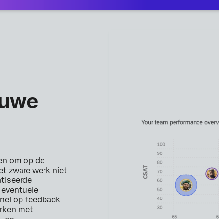
ouwe
en om op de
het zware werk niet
atiseerde
 eventuele
snel op feedback
erken met