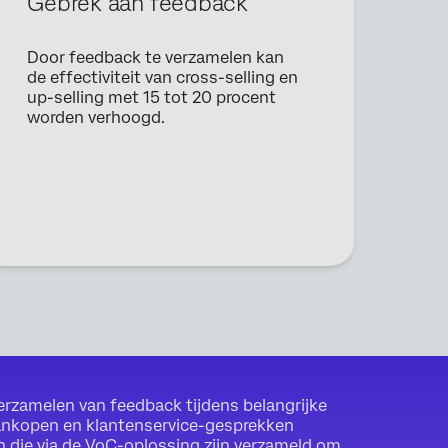
Gebrek aan feedback
Door feedback te verzamelen kan
de effectiviteit van cross-selling en
up-selling met 15 tot 20 procent
worden verhoogd.
rzamelen van feedback tijdens belangrijke
aankopen en klantenservice-gesprekken
n die via de VoC-oplossing zijn verzameld om