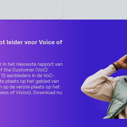
 leider voor Voice of
r in het nieuwste rapport van
of the Customer (VoC)
 12 aanbieders in de VoC-
te plaats op het gebied van
n op de verste plaats op het
ness of Vision). Download nu