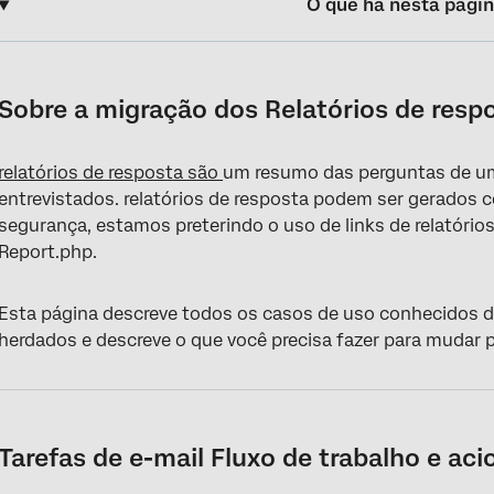
O que há nesta pági
Sobre a migração dos Relatórios de resposta do Report.php
Tarefas de e-mail Fluxo de trabalho e acionadores de e-mail
Sobre a migração dos Relatórios de resp
Dados do tíquete
relatórios de resposta são
um resumo das perguntas de 
Mapeamento de respostas da Salesforce
entrevistados. relatórios de resposta podem ser gerados 
Dashboards CX
segurança, estamos preterindo o uso de links de relatóri
Report.php.
Exportação de dados incorporados do Data & Analysis
Esta página descreve todos os casos de uso conhecidos do
herdados e descreve o que você precisa fazer para mudar
Tarefas de e-mail Fluxo de trabalho e ac