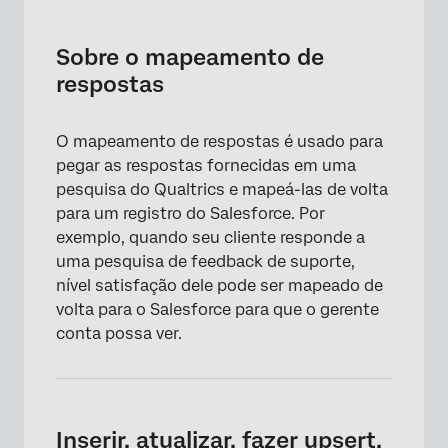
Sobre o mapeamento de respostas
Inserir, atualizar, fazer upsert, excluir e
Sobre o mapeamento de
publicar no Chatter
respostas
Configuração do mapeamento de respostas
O mapeamento de respostas é usado para
Definição de uma chave
pegar as respostas fornecidas em uma
Mapeamento de um campo de pesquisa
pesquisa do Qualtrics e mapeá-las de volta
para um registro do Salesforce. Por
Mapeamento para campos comuns do
exemplo, quando seu cliente responde a
Salesforce
uma pesquisa de feedback de suporte,
Mapeamento de um link de relatório de
nível satisfação dele pode ser mapeado de
resposta
volta para o Salesforce para que o gerente
conta possa ver.
Encadeamento de tarefas de mapeamento
de respostas
Respostas incompletas Pesquisa &
Mapeamento de respostas
Inserir, atualizar, fazer upsert,