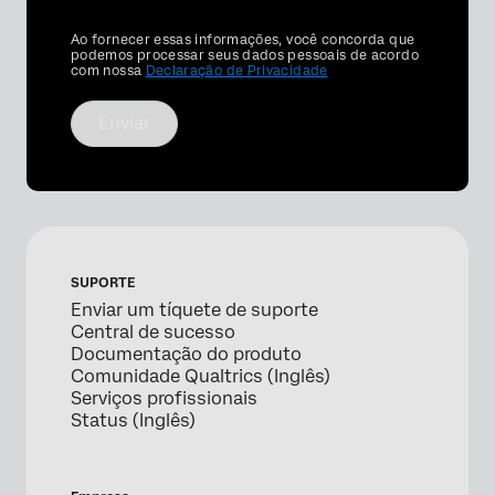
Privacy
Ao fornecer essas informações, você concorda que
Optin
podemos processar seus dados pessoais de acordo
com nossa
Declaração de Privacidade
Enviar
SUPORTE
Enviar um tíquete de suporte
Central de sucesso
Documentação do produto
Comunidade Qualtrics (Inglês)
Serviços profissionais
Status (Inglês)