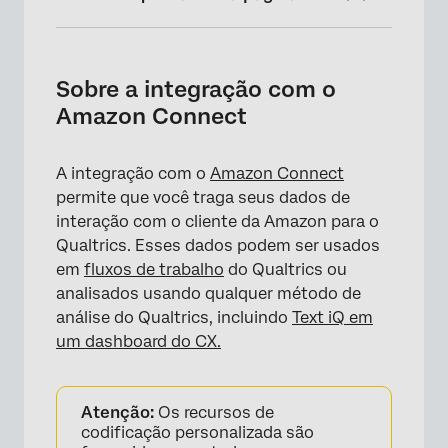
Sobre a integração com o Amazon Connect
Configuração da integração
Sobre a integração com o
Amazon Connect
Usando os perfis de clientes do Amazon
Connect
A integração com o
Amazon Connect
Consulta de dados do cliente após uma
permite que você traga seus dados de
chamada
interação com o cliente da Amazon para o
Qualtrics. Esses dados podem ser usados
em
fluxos de trabalho
do Qualtrics ou
analisados usando qualquer método de
análise do Qualtrics, incluindo
Text iQ em
um dashboard do CX.
Atenção:
Os recursos de
codificação personalizada são