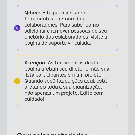
vários idiomas
Qdica:
esta página é sobre
Exportar detalhes de participação em nível
ferramentas diretório dos
de projeto
colaboradores. Para saber como
adicionar e remover pessoas
de seu
Perguntas frequentes
diretório dos colaboradores, visite a
página de suporte vinculada.
Atenção:
As ferramentas desta
página afetam seu diretório, não sua
lista participantes em um projeto.
Quando você faz edições aqui, está
afetando toda a sua organização,
não apenas um projeto. Edite com
cuidado!