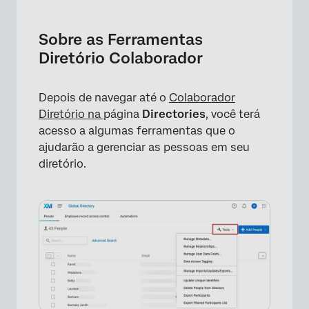
Sobre as Ferramentas Diretório Colaborador
Gerenciar metadados
Sobre as Ferramentas
Diretório Colaborador
Administrar relações
Gerenciar campos de dados do usuário
Depois de navegar até o
Colaborador
Gerenciar
Diretório na
página
Directories
, você terá
importações/atualizações/exportações
acesso a algumas ferramentas que o
anteriores
ajudarão a gerenciar as pessoas em seu
diretório.
Etiquetagem de acesso aos dados
Atualizar identificadores exclusivos
Excluir pessoas do Diretório
Exportar participantes
Exportar lista de participantes filtrados
Habilitando o Portal Participante 360 em