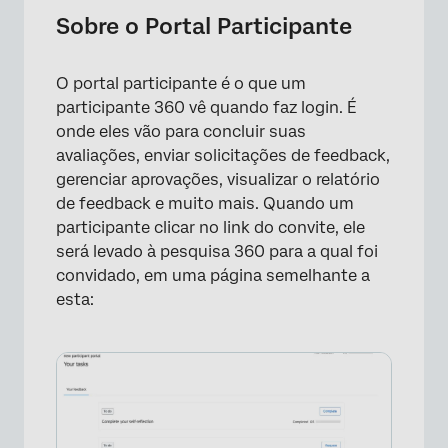
Acesso ao Portal Participante
Sobre o Portal Participante
Navegação no Portal Participante
O portal participante é o que um
Seu feedback
participante 360 vê quando faz login. É
Tarefas do gestor
onde eles vão para concluir suas
avaliações, enviar solicitações de feedback,
Perguntas frequentes
gerenciar aprovações, visualizar o relatório
de feedback e muito mais. Quando um
participante clicar no link do convite, ele
será levado à pesquisa 360 para a qual foi
convidado, em uma página semelhante a
esta: