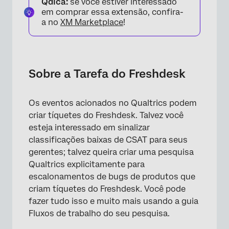
Qdica:
se você estiver interessado
Configuração de uma Tarefa do Freshdesk
em comprar essa extensão, confira-
a no
XM Marketplace
!
Criação de um Tíquete do Freshdesk
Atualização de um Tíquete do Freshdesk
Perguntas frequentes
Sobre a Tarefa do Freshdesk
Os eventos acionados no Qualtrics podem
criar tíquetes do Freshdesk. Talvez você
esteja interessado em sinalizar
classificações baixas de CSAT para seus
gerentes; talvez queira criar uma pesquisa
Qualtrics explicitamente para
escalonamentos de bugs de produtos que
criam tíquetes do Freshdesk. Você pode
fazer tudo isso e muito mais usando a guia
Fluxos de trabalho do seu pesquisa.