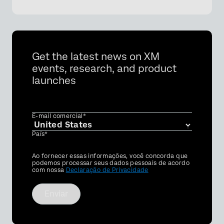
Get the latest news on XM
events, research, and product
launches
E-mail comercial*
País*
Privacy
Ao fornecer essas informações, você concorda que
Optin
podemos processar seus dados pessoais de acordo
com nossa
Declaração de Privacidade
Enviar