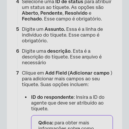
Selecione uma
ID de status
para atribuir
um status ao tíquete. As opções são
Aberto
,
Pendente
,
Resolvido
e
Fechado
. Esse campo é obrigatório.
Digite um
Assunto.
Essa é a linha de
indivíduo do tíquete. Esse campo é
obrigatório.
Digite uma
descrição
. Esta é a
descrição do tíquete. Esse arquivo é
necessário
Clique em
Add Field (Adicionar campo
)
para adicionar mais campos ao seu
tíquete. Suas opções incluem:
ID do respondente
: Insira a ID do
agente que deve ser atribuído ao
tíquete.
Qdica:
para obter mais
informações sobre como