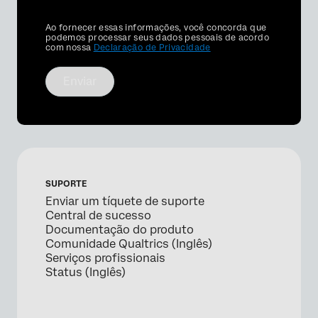
Privacy
Ao fornecer essas informações, você concorda que
Optin
podemos processar seus dados pessoais de acordo
com nossa
Declaração de Privacidade
Enviar
SUPORTE
Enviar um tíquete de suporte
Central de sucesso
Documentação do produto
Comunidade Qualtrics (Inglês)
Serviços profissionais
Status (Inglês)