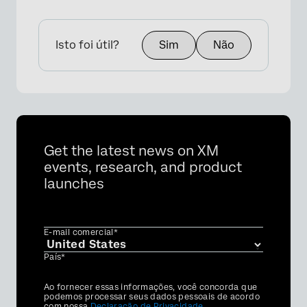
Isto foi útil?
Sim
Não
Get the latest news on XM
events, research, and product
launches
E-mail comercial*
País*
Privacy
Ao fornecer essas informações, você concorda que
Optin
podemos processar seus dados pessoais de acordo
com nossa
Declaração de Privacidade