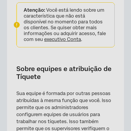
Sobre equipes e atribuição de Tíquete
Atenção:
Você está lendo sobre um
Reatribuição de bilhetes
característica que não está
disponível no momento para todos
Gerenciar equipes
os clientes. Se quiser obter mais
informações ou adquirir acesso, fale
Alteração do status Tíquete
com seu
executivo Conta
.
Atribuição dinâmica de Tíquete
Sobre equipes e atribuição de
Tíquete
Sua equipe é formada por outras pessoas
atribuídas à mesma função que você. Isso
permite que os administradores
configurem equipes de usuários para
trabalhar nos tíquetes. Isso também
permite que os supervisores verifiquem o