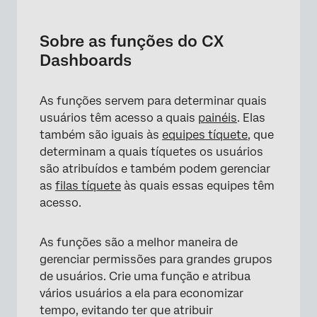
Sobre as funções do CX Dashboards
Criação de funções
Sobre as funções do CX
Dashboards
Adição de usuários a funções
Atribuição automática de funções
As funções servem para determinar quais
Atribuição automática de função com SSO
usuários têm acesso a quais
painéis
. Elas
também são iguais às
equipes tíquete
, que
Permissões do dashboard
determinam a quais tíquetes os usuários
Excluir função
são atribuídos e também podem gerenciar
as
filas tíquete
às quais essas equipes têm
Função de exportação
acesso.
Pesquisando uma função
As funções são a melhor maneira de
Perguntas frequentes
gerenciar permissões para grandes grupos
de usuários. Crie uma função e atribua
vários usuários a ela para economizar
tempo, evitando ter que atribuir