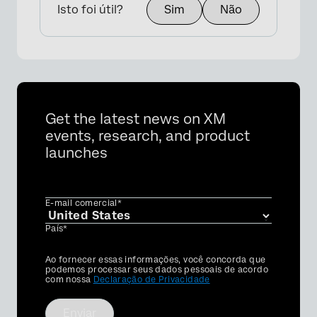
Isto foi útil?
Sim
Não
Get the latest news on XM
events, research, and product
launches
E-mail comercial*
País*
Privacy
Ao fornecer essas informações, você concorda que
Optin
podemos processar seus dados pessoais de acordo
com nossa
Declaração de Privacidade
Enviar