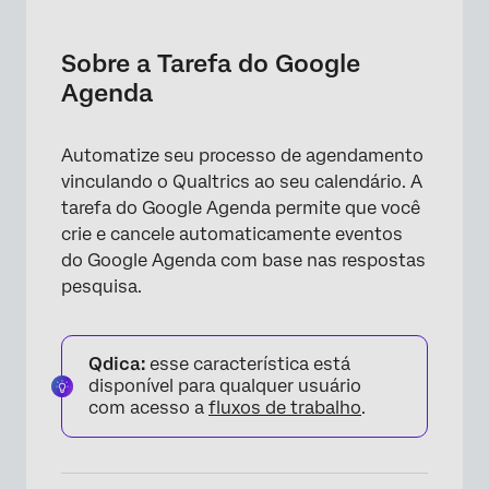
Sobre a Tarefa do Google Agenda
Conexão de uma Conta do Google Agenda
Sobre a Tarefa do Google
Agenda
Configuração de uma Tarefa do Google
Agenda
Automatize seu processo de agendamento
Cancelamento de um Evento do Google
vinculando o Qualtrics ao seu calendário. A
Agenda
tarefa do Google Agenda permite que você
Perguntas frequentes
crie e cancele automaticamente eventos
do Google Agenda com base nas respostas
pesquisa.
Qdica:
esse característica está
disponível para qualquer usuário
com acesso a
fluxos de trabalho
.