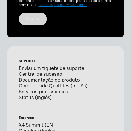
Optin
podemos processar seus dados pessoais de acordo
com nossa
Declaração de Privacidade
Enviar
SUPORTE
Enviar um tíquete de suporte
Central de sucesso
Documentação do produto
Comunidade Qualtrics (Inglês)
Serviços profissionais
Status (Inglês)
Empresa
X4 Summit (EN)
Carreiras (Inglês)