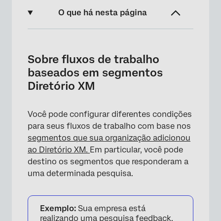
O que há nesta página
Sobre fluxos de trabalho baseados em
segmentos Diretório XM
Sobre fluxos de trabalho
Antes de configurar um Fluxo de trabalho
baseados em segmentos
Diretório XM
Configuração de fluxos de trabalho com
base em segmentos Diretório XM
Você pode configurar diferentes condições
Perguntas frequentes
para seus fluxos de trabalho com base nos
segmentos que sua organização adicionou
ao Diretório XM.
Em particular, você pode
destino os segmentos que responderam a
uma determinada pesquisa.
Exemplo:
Sua empresa está
realizando uma pesquisa feedback.