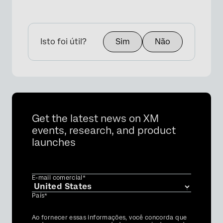
Isto foi útil?
Sim
Não
Get the latest news on XM
events, research, and product
launches
E-mail comercial*
País*
Privacy
Ao fornecer essas informações, você concorda que