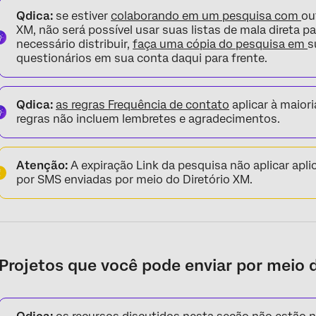
Qdica:
se estiver
colaborando em um pesquisa com
ou
XM, não será possível usar suas listas de mala direta par
necessário distribuir,
faça uma cópia do pesquisa em
s
questionários em sua conta daqui para frente.
Qdica:
as regras Frequência de contato
aplicar à maior
regras não incluem lembretes e agradecimentos.
Atenção:
A expiração Link da pesquisa não aplicar apl
por SMS enviadas por meio do Diretório XM.
Projetos que você pode enviar por meio 