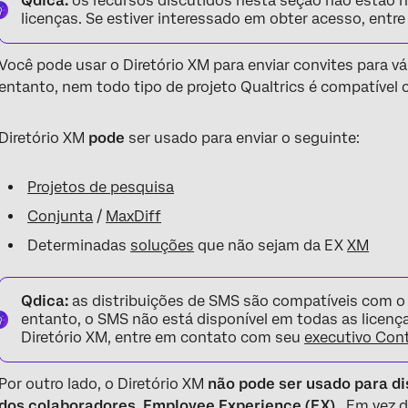
Qdica:
os recursos discutidos nesta seção não estão 
licenças. Se estiver interessado em obter acesso, ent
Você pode usar o Diretório XM para enviar convites para vá
entanto, nem todo tipo de projeto Qualtrics é compatível 
Diretório XM
pode
ser usado para enviar o seguinte:
Projetos de pesquisa
Conjunta
/
MaxDiff
Determinadas
soluções
que não sejam da EX
XM
Qdica:
as distribuições de SMS são compatíveis com 
entanto, o SMS não está disponível em todas as licença
Diretório XM, entre em contato com seu
executivo Con
Por outro lado, o Diretório XM
não pode
ser usado para di
dos colaboradores, Employee Experience (EX)
. Em vez 