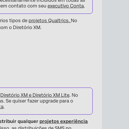
necessariamente incluídos em todas as
re em contato com seu
executivo Conta
.
rios tipos de
projetos Qualtrics.
No
com o Diretório XM.
o
Diretório XM e
Diretório XM Lite
. No
s. Se quiser fazer upgrade para o
ta
.
stribuir qualquer
projetos experiência
disso, as distribuições de SMS no