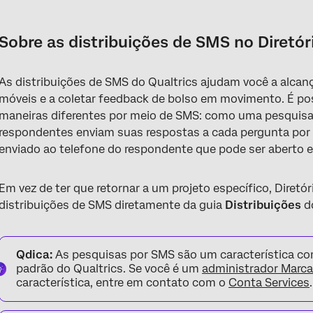
Sobre as distribuições de SMS no Diretório XM
Projetos que você pode enviar por meio do Diretório XM
Sobre as distribuições de SMS no Diretó
Outros recursos de SMS
As distribuições de SMS do Qualtrics ajudam você a alcanç
Créditos SMS
móveis e a coletar feedback de bolso em movimento. É pos
Distribuição de uma Pesquisa bidirecional por SMS
maneiras diferentes por meio de SMS: como uma pesquisa i
respondentes enviam suas respostas a cada pergunta por 
Distribuição de convites Pesquisa via SMS
enviado ao telefone do respondente que pode ser aberto
Informações da distribuição
Em vez de ter que retornar a um projeto específico, Diretó
Perguntas frequentes
distribuições de SMS diretamente da guia
Distribuições
do
Qdica:
As pesquisas por SMS são um característica co
padrão do Qualtrics. Se você é um
administrador Marc
característica, entre em contato com o
Conta Services
.