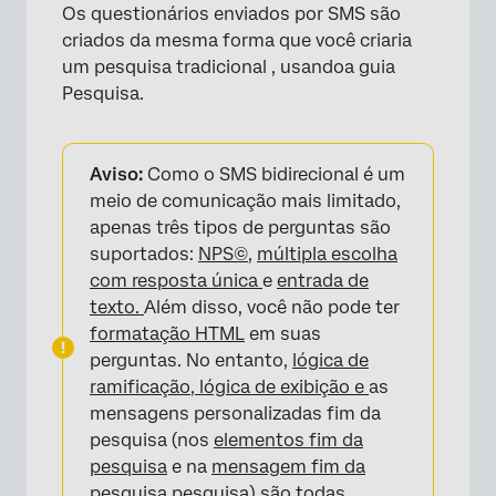
Os questionários enviados por SMS são
criados da mesma forma que você criaria
um pesquisa tradicional , usandoa guia
Pesquisa.
Aviso:
Como o SMS bidirecional é um
meio de comunicação mais limitado,
apenas três tipos de perguntas são
suportados:
NPS©
,
múltipla escolha
com resposta única
e
entrada de
texto.
Além disso, você não pode ter
formatação HTML
em suas
perguntas. No entanto,
lógica de
ramificação,
lógica de exibição e
as
mensagens personalizadas fim da
pesquisa (nos
elementos fim da
pesquisa
e na
mensagem fim da
pesquisa pesquisa
) são todas