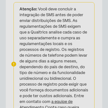
Sobre a SMS Distributions
Atenção:
Você deve concluir a
Etapas necessárias antes de enviar
integração de SMS antes de poder
distribuições por SMS
enviar distribuições de SMS. As
regulamentações de SMS exigem
Diretrizes de conformidade com o SMS Opt-
que a Qualtrics analise cada caso de
In
uso separadamente e cumpra as
Requisitos legais
regulamentações locais e os
processos de registro. Os registros
Importação de números de telefone
de números de telefone podem levar
Projeto Pesquisa
de alguns dias a alguns meses,
dependendo do país de destino, do
Distribuição de um convite Pesquisa por SMS
tipo de número e da funcionalidade
Distribuição de uma Pesquisa bidirecional
unidirecional ou bidirecional. O
por SMS
processo de registro pode exigir que
você forneça documentos adicionais
Lembretes
e pode ter custos adicionais. Entre
Gerenciamento de Distribuição
em contato com
a equipe de
Atendimento Conta caso
queira