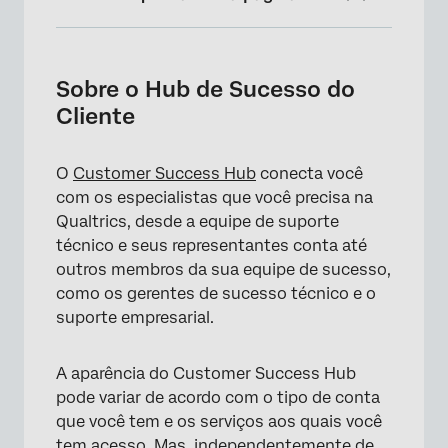
Sobre o Hub de Sucesso do Cliente
Termos Fundamentais
Sobre o Hub de Sucesso do
Cliente
Fazer login no Hub de Sucesso do Cliente
Navegando no hub de sucesso do cliente
O
Customer Success Hub
conecta você
O que posso fazer no Hub?
com os especialistas que você precisa na
Qualtrics, desde a equipe de suporte
Desenvolver minhas habilidades
técnico e seus representantes conta até
Experiência no FedRAMP Hub
outros membros da sua equipe de sucesso,
como os gerentes de sucesso técnico e o
Experiência limitada em hubs
suporte empresarial.
Experiência gratuita e de teste
A aparência do Customer Success Hub
Download da documentação de segurança
pode variar de acordo com o tipo de conta
Solução de problemas no Hub de Sucesso do
que você tem e os serviços aos quais você
Cliente
tem acesso. Mas, independentemente de