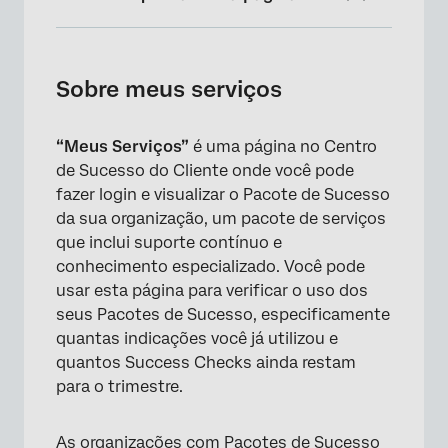
Sobre meus serviços
Acesso aos meus serviços
Sobre meus serviços
Indicação de usuários do Success Package
“Meus Serviços”
é uma página no Centro
Como entrar em contato com o Gerente
de Sucesso do Cliente onde você pode
técnico de sucesso
fazer login e visualizar o Pacote de Sucesso
Verificações de sucesso
da sua organização, um pacote de serviços
que inclui suporte contínuo e
Horário de atendimento mensal
conhecimento especializado. Você pode
usar esta página para verificar o uso dos
Suporte empresarial
seus Pacotes de Sucesso, especificamente
XM Expert Coaching
quantas indicações você já utilizou e
quantos Success Checks ainda restam
Compare todos os pacotes de sucesso
para o trimestre.
Conheça os serviços adicionais
Perguntas frequentes
As organizações com Pacotes de Sucesso