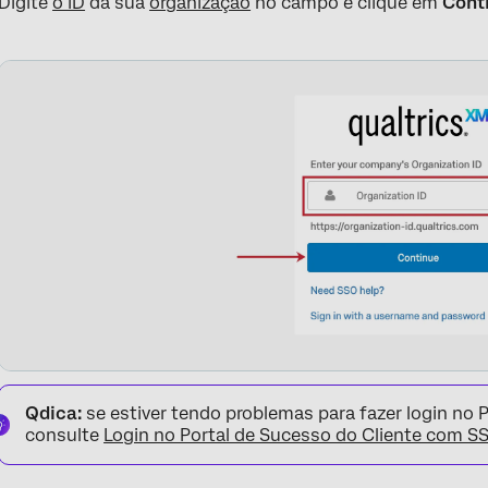
Digite
o ID
da sua
organização
no campo e clique em
Cont
Qdica:
se estiver tendo problemas para fazer login no 
consulte
Login no Portal de Sucesso do Cliente com S