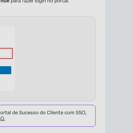
inue
para fazer login no portal.
×
Portal de Sucesso do Cliente com SSO,
SO
.