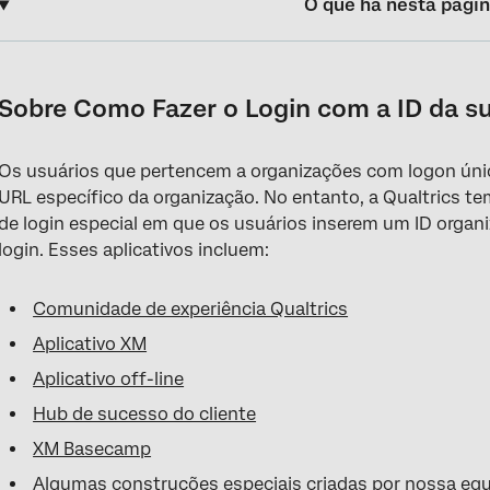
O que há nesta pági
Sobre Como Fazer o Login com a ID da sua Organização
Fazendo Login com a ID da sua Organização
Sobre Como Fazer o Login com a ID da s
Como posso encontrar minha ID Organização (ou ID Marca )?
Os usuários que pertencem a organizações com logon úni
Como fazer login no hub de sucesso do cliente com SSO
URL específico da organização. No entanto, a Qualtrics t
Erro ao efetuar login
de login especial em que os usuários inserem um ID organi
login. Esses aplicativos incluem:
Soluções para Erros de Login feitos com o ID da Organização
Comunidade de experiência Qualtrics
Aplicativo XM
Aplicativo off-line
Hub de sucesso do cliente
XM Basecamp
Algumas construções especiais criadas por nossa equi