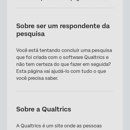
Sobre ser um respondente da pesquisa
Sobre a Qualtrics
Sobre ser um respondente da
pesquisa
Problemas comuns ao concluir uma pesquisa
Informações para participantes da Employee
Você está tentando concluir uma pesquisa
Experience
que foi criada com o software Qualtrics e
Como entrar em contato com o criador da
não tem certeza do que fazer em seguida?
pesquisa
Esta página vai ajudá-lo com tudo o que
você precisa saber.
Quando posso entrar em contato com o
suporte da Qualtrics?
Sobre a Qualtrics
A Qualtrics é um site onde as pessoas