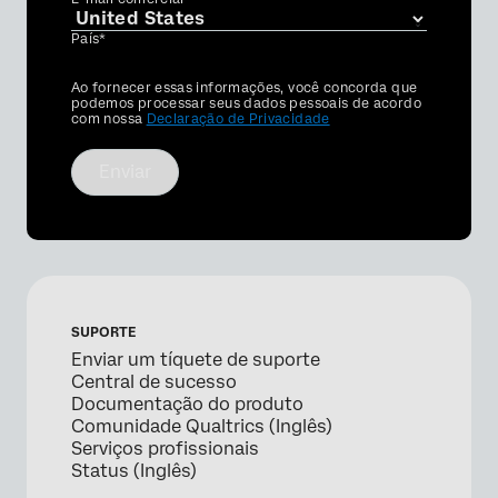
País*
Privacy
Ao fornecer essas informações, você concorda que
Optin
podemos processar seus dados pessoais de acordo
com nossa
Declaração de Privacidade
Enviar
SUPORTE
Enviar um tíquete de suporte
Central de sucesso
Documentação do produto
Comunidade Qualtrics (Inglês)
Serviços profissionais
Status (Inglês)