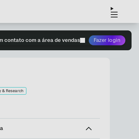
m contato com a área de vendas
Fazer login
y & Research
na