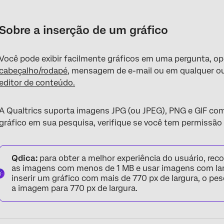
Sobre a inserção de um gráfico
Inserção de gráficos em perguntas
Sobre a inserção de um gráfico
Inserindo elementos gráficos nas opções de resposta
Você pode exibir facilmente gráficos em uma pergunta, op
Propriedades da imagem
cabeçalho/rodapé
, mensagem de e-mail ou em qualquer ou
Acesso a gráficos salvos em sua Biblioteca
editor de conteúdo.
Solução de problemas gráficos
A Qualtrics suporta imagens JPG (ou JPEG), PNG e GIF co
Perguntas frequentes
gráfico em sua pesquisa, verifique se você tem permissão
Qdica:
para obter a melhor experiência do usuário, r
as imagens com menos de 1 MB e usar imagens com lar
inserir um gráfico com mais de 770 px de largura, o 
a imagem para 770 px de largura.