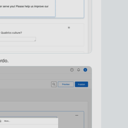
rdo.
×