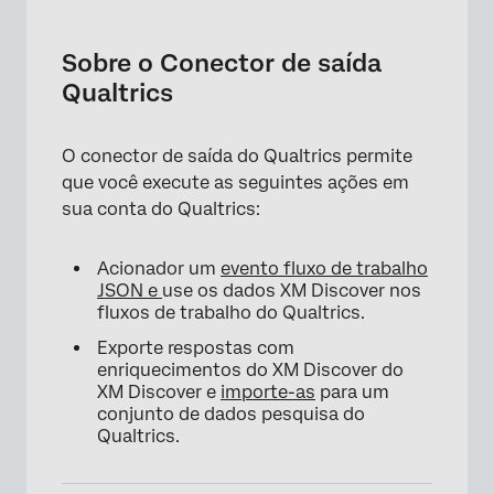
Sobre o Conector de saída Qualtrics
Requisitos
Sobre o Conector de saída
Qualtrics
Criação de um trabalho de conector de saída
Qualtrics
O conector de saída do Qualtrics permite
que você execute as seguintes ações em
sua conta do Qualtrics:
Acionador um
evento fluxo de trabalho
JSON e
use os dados XM Discover nos
fluxos de trabalho do Qualtrics.
Exporte respostas com
enriquecimentos do XM Discover do
XM Discover e
importe-as
para um
conjunto de dados pesquisa do
Qualtrics.