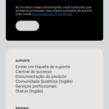
Privacy
Ao fornecer essas informações, você concorda que
Optin
podemos processar seus dados pessoais de acordo
com nossa
Declaração de Privacidade
Enviar
SUPORTE
Enviar um tíquete de suporte
Central de sucesso
Documentação do produto
Comunidade Qualtrics (Inglês)
Serviços profissionais
Status (Inglês)
Empresa