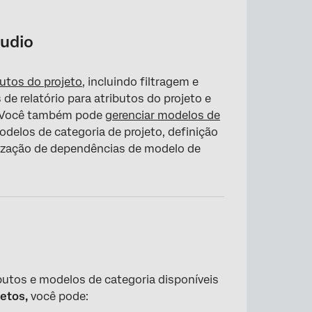
tudio
o
butos do projeto
, incluindo filtragem e
 de relatório para atributos do projeto e
o. Você também pode
gerenciar modelos de
odelos de categoria de projeto, definição
 categoria
alização de dependências de modelo de
ria
 meio de acesso de grupo
butos e modelos de categoria disponíveis
jetos,
você pode: