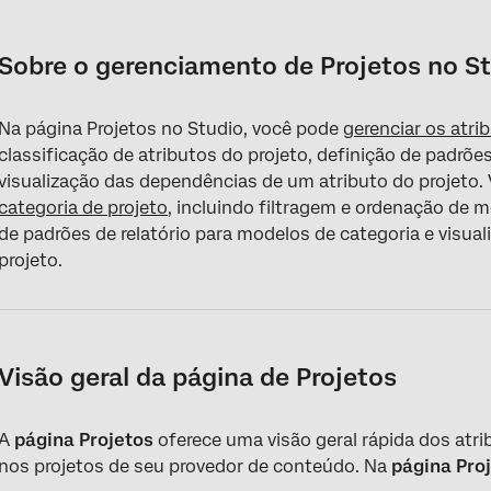
Sobre o gerenciamento de Projetos no Studio
Visão geral da página de Projetos
Sobre o gerenciamento de Projetos no S
Acesso a atributos de projeto e modelos de categoria de projet
Na página Projetos no Studio, você pode
gerenciar os atri
Gerenciamento de atributos do projeto
classificação de atributos do projeto, definição de padrões
Gerenciando modelos de categoria de projeto
visualização das dependências de um atributo do projet
categoria de projeto
, incluindo filtragem e ordenação de m
Definição de padrões de relatório para atributos ou modelos de
de padrões de relatório para modelos de categoria e visu
projeto.
Visualização de dependências de modelo de Atributo ou catego
Ocultação de atributos ou modelos
Exclusão de atributos ou modelos de categoria do conteúdo
Visão geral da página de Projetos
Visualização de atributos ou modelos de categoria ocultos por
A
página Projetos
oferece uma visão geral rápida dos atri
nos projetos de seu provedor de conteúdo. Na
página Pro