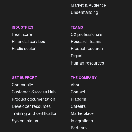
Market & Audience
Understanding
INDUSTRIES
TEAMS
Healthcare
CX professionals
Financial services
Research teams
Public sector
Product research
Digital
Human resources
GET SUPPORT
THE COMPANY
Community
About
Customer Success Hub
Contact
Product documentation
Platform
Developer resources
Careers
Training and certification
Marketplace
System status
Integrations
Partners