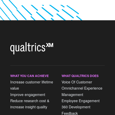
×
預約產品示範
請填寫下方表格，我們將與您聯絡
姓氏*
名字*
公司*
職稱*
商用電子郵件地址*
電話號碼*
WHAT YOU CAN ACHIEVE
WHAT QUALTRICS DOES
國家/地區*
Increase customer lifetime
Voice Of Customer
value
Omnichannel Experience
Privacy
提供此類資訊，即代表您同意我們得依據我們的
《隱私權聲明》處
Optin
理您的個人資料。
Improve engagement
Management
Reduce research cost &
Employee Engagement
提交
increase insight quality
360 Development
Feedback