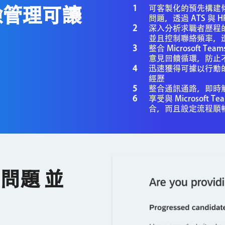
可客製化的預先構建
體驗管理可讓
問題，透過 ATS 與
深入分析求職者歷程
並且控制聯絡頻率，
整合 Microsoft 
意見回饋循環，防止
迅速獲得可據以行動
經歷
整合通訊通路，即時
享受與 Microsoft T
合，而且設定流程順
問題 並