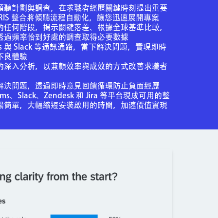
傾聽計劃與調查，在求職者經歷關鍵時刻提出重要
 HRIS 整合將傾聽流程自動化，讓您迅速展開專案
的任何階段，揭示關鍵落差、根據全球基準比較，
透過頻率恰到好處的調查取得必要數據
Teams 與 Slack 等通訊通路，當下解決問題，實現即時
不良體驗
的深入分析，以兼顧效率與成效的方式改善求職者
解決問題，透過即時意見回饋循環防止負面經歷
eams、Slack、Zendesk 和 Jira 等平台現成可用的整
暢簡單，大幅縮短安裝啟用的時間，加速價值實現