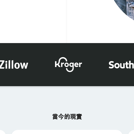
×
索取產品演示
姓氏*
名字*
當今的現實
公司*
職稱*