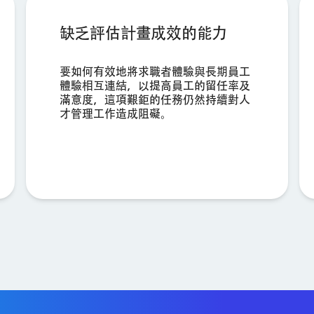
商用電子郵件地址*
缺乏評估計畫成效的能力
電話號碼*
國家/地區*
要如何有效地將求職者體驗與長期員工
體驗相互連結，以提高員工的留任率及
Privacy
提供此類資訊，即代表您同意我們得依據我們的
《隱私權聲明》處理您的個人資料。
滿意度，這項艱鉅的任務仍然持續對人
Optin
才管理工作造成阻礙。
提交