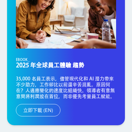
EBOOK_
2025 年全球員工體驗 趨勢
35,000 名員工表示，儘管現代化和 AI 潛力帶來
不少助力，工作卻比以前還辛苦混亂。原因何
在？人適應變化的速度比組織快。領導者有意無
意間將利潤放在首位，而非優先考量員工賦能。
立即下載 (EN)