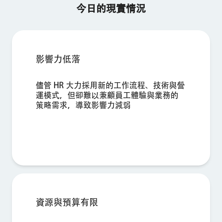
今日的現實情況
×
索取產品演示
影響力低落
儘管 HR 大力採用新的工作流程、技術與營
姓氏*
運模式，但卻難以兼顧員工體驗與業務的
名字*
策略需求，導致影響力減弱
公司*
職稱*
商用電子郵件地址*
電話號碼*
國家/地區*
Privacy
提供此類資訊，即代表您同意我們得依據我們的
《隱私權聲明》處
資源與預算有限
Optin
理您的個人資料。