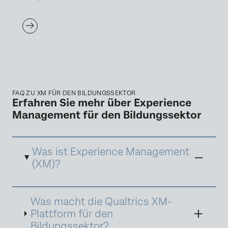
FAQ ZU XM FÜR DEN BILDUNGSSEKTOR
Erfahren Sie mehr über Experience
Management für den Bildungssektor
Was ist Experience Management
(XM)?
Experience Management (XM) ist der Prozess,
Was macht die Qualtrics XM-
Feedback genau zu erfassen, zu verstehen,
was Stakeholder sagen und dann
Plattform für den
Maßnahmen zu ergreifen, um die Erfahrungen
Bildungssektor?