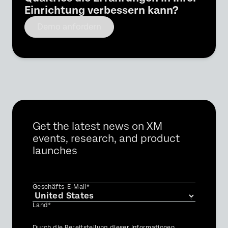
Einrichtung verbessern kann?
Demo anfordern
Get the latest news on XM
events, research, and product
launches
Geschäfts-E-Mail*
Land*
Privacy
Durch die Bereitstellung dieser Informationen