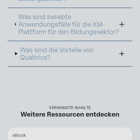
zu schaffen, die die Stakeholder erwarten.
Was sind beliebte
Anwendungsfälle für die XM-
Indem Sie Problembereiche, Vorlieben und
Erwartungen verstehen und adressieren,
Plattform für den Bildungssektor?
können Sie die Zufriedenheit, Loyalität,
Bindung und das Engagement steigern.
Was sind die Vorteile von
Qualtrics?
VERWANDTE INHALTE
Weitere Ressourcen entdecken
eBook