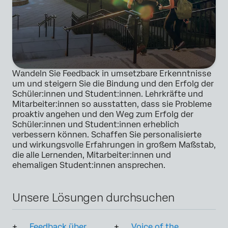
Privacy
Durch die Bereitstellung dieser Informationen erklären Sie
Optin
sich damit einverstanden, dass wir Ihre
personenbezogenen Daten gemäß unserer
Datenschutzerklärung
verarbeiten
Absenden
Wandeln Sie Feedback in umsetzbare Erkenntnisse
um und steigern Sie die Bindung und den Erfolg der
Schüler:innen und Student:innen. Lehrkräfte und
Mitarbeiter:innen so ausstatten, dass sie Probleme
proaktiv angehen und den Weg zum Erfolg der
Schüler:innen und Student:innen erheblich
verbessern können. Schaffen Sie personalisierte
und wirkungsvolle Erfahrungen in großem Maßstab,
die alle Lernenden, Mitarbeiter:innen und
ehemaligen Student:innen ansprechen.
Unsere Lösungen durchsuchen
Feedback über
Voice of the