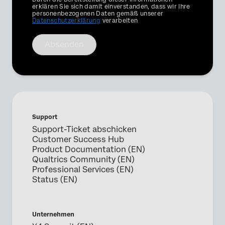
Optin
erklären Sie sich damit einverstanden, dass wir Ihre
personenbezogenen Daten gemäß unserer
Datenschutzerklärung
verarbeiten
Absenden
Support
Support-Ticket abschicken
Customer Success Hub
Product Documentation (EN)
Qualtrics Community (EN)
Professional Services (EN)
Status (EN)
Unternehmen