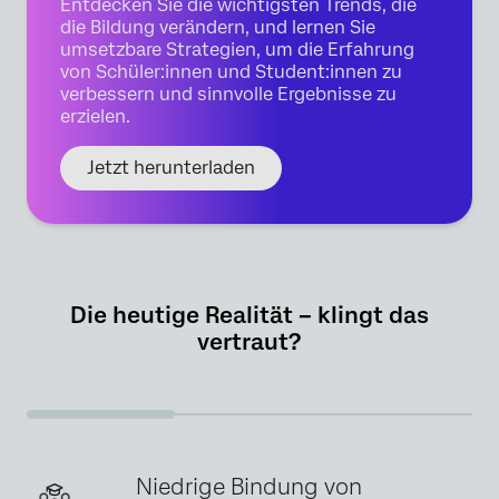
Entdecken Sie die wichtigsten Trends, die
die Bildung verändern, und lernen Sie
umsetzbare Strategien, um die Erfahrung
von Schüler:innen und Student:innen zu
verbessern und sinnvolle Ergebnisse zu
erzielen.
Jetzt herunterladen
Die heutige Realität – klingt das
vertraut?
Niedrige Bindung von