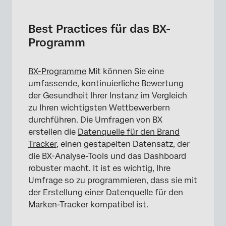
Best Practices für das BX-Programm
Umfrage
Best Practices für das BX-
Programm
Programmierprinzipien
Eingebettete Daten stapeln
BX-Programme
Mit können Sie eine
Automatisch kodierte nicht bekannte
umfassende, kontinuierliche Bewertung
Sensibilisierung
der Gesundheit Ihrer Instanz im Vergleich
zu Ihren wichtigsten Wettbewerbern
Instanz Equity, Anteil am Wallet und
durchführen. Die Umfragen von BX
Opportunity Gap
erstellen die
Datenquelle für den Brand
Tracker
, einen gestapelten Datensatz, der
die BX-Analyse-Tools und das Dashboard
robuster macht. It ist es wichtig, Ihre
Umfrage so zu programmieren, dass sie mit
der Erstellung einer Datenquelle für den
Marken-Tracker kompatibel ist.