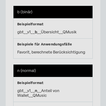
×
b (binär)
gbt__v1__
b
__Übersicht__QMusik
Favorit, berechnete Berücksichtigung
n (normal)
gbt__v1__
n
__Anteil von
Wallet__QMusic