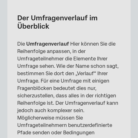
Der Umfragenverlauf im Überblick
Umfrage
Der Umfragenverlauf im
Überblick
Navigieren im Umfragenverlauf
Bearbeiten des Umfrage
Die
Umfragenverlauf
Hier können Sie die
Beispiele für den Umfragenverlauf in Aktion
Reihenfolge anpassen, in der
Umfrageteilnehmer die Elemente Ihrer
Arten von Projekte mit Umfrage
Umfrage sehen. Wie der Name schon sagt,
FAQs
bestimmen Sie dort den „Verlauf“ Ihrer
Umfrage. Für eine Umfrage mit einigen
Fragenblöcken bedeutet dies nur,
sicherzustellen, dass alles in der richtigen
Reihenfolge ist. Der Umfragenverlauf kann
jedoch auch komplexer sein.
Möglicherweise müssen Sie
Umfrageteilnehmern benutzerdefinierte
Pfade senden oder Bedingungen