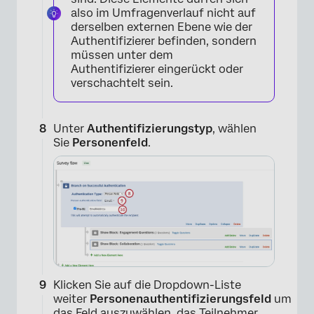
also im Umfragenverlauf nicht auf
derselben externen Ebene wie der
Authentifizierer befinden, sondern
müssen unter dem
Authentifizierer eingerückt oder
×
verschachtelt sein.
Unter
Authentifizierungstyp
, wählen
Sie
Personenfeld
.
Klicken Sie auf die Dropdown-Liste
weiter
Personenauthentifizierungsfeld
um
das Feld auszuwählen, das Teilnehmer