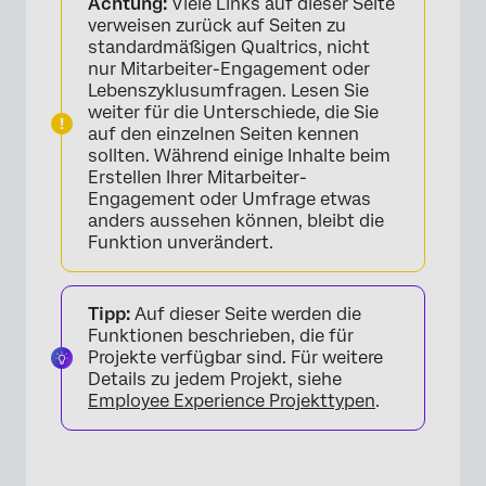
Achtung:
Viele Links auf dieser Seite
Elemente des Umfragenverlaufs
verweisen zurück auf Seiten zu
standardmäßigen Qualtrics, nicht
Authentifizierer
nur Mitarbeiter-Engagement oder
Lebenszyklusumfragen. Lesen Sie
„Ende der Umfrage“-Element
weiter für die Unterschiede, die Sie
auf den einzelnen Seiten kennen
sollten. Während einige Inhalte beim
Erstellen Ihrer Mitarbeiter-
Engagement oder Umfrage etwas
anders aussehen können, bleibt die
Funktion unverändert.
Tipp:
Auf dieser Seite werden die
Funktionen beschrieben, die für
Projekte verfügbar sind. Für weitere
Details zu jedem Projekt, siehe
Employee Experience Projekttypen
.